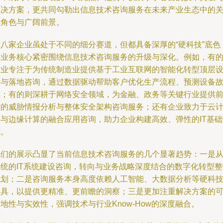
解决方案，更共同勾勒出信息技术咨询服务在未来产业生态中的
键角色与广阔前景。
这八家企业虽处于不同的细分赛道，但都具备深厚的“硬科技”底色
其业务核心紧密围绕信息技术咨询服务的升级与深化。例如，有
企业专注于为传统制造业提供基于工业互联网的智能化转型顶层
计与落地咨询，通过数据驱动帮助客户优化生产流程、预测设备
障；有的则深耕于网络安全领域，为金融、政务等关键行业提供
沿的威胁情报分析与整体安全架构咨询服务；还有企业致力于云
算与边缘计算的融合应用咨询，助力企业构建高效、弹性的IT基础
施。
他们的展示凸显了当前信息技术咨询服务的几个显著趋势：一是
传统的IT系统建设咨询，转向与业务战略深度结合的数字化转型整
规划；二是咨询服务本身高度依赖人工智能、大数据分析等硬科
工具，以提供更精准、更前瞻的洞察；三是更加注重解决方案的
地性与实效性，强调技术与行业Know-How的深度融合。